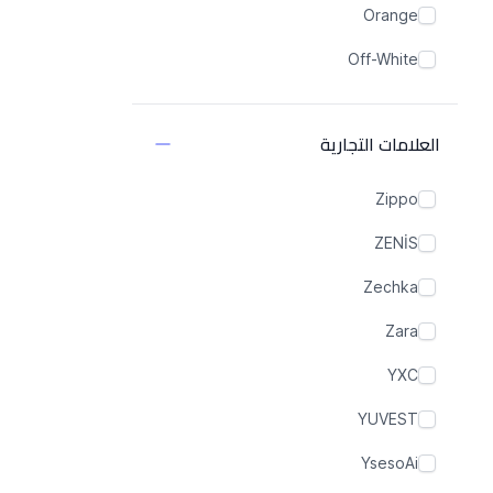
Orange
Off-White
Grey
العلامات التجارية
Green
Gold
Zippo
Color Map
ZENİS
Brown
Zechka
Blue
Zara
Black
YXC
Beige
YUVEST
YsesoAi