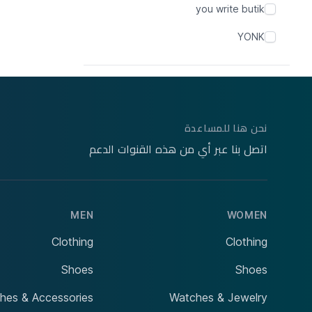
you write butik
YONK
YONEZ FASHION
Foote
Yogodlns1245 Accessory Store
yogg yogg
نحن هنا للمساعدة
Yingqible
اتصل بنا عبر أي من هذه القنوات الدعم
YILDIRIMSPOR
Yierying
MEN
WOMEN
Yellow Box
Clothing
Clothing
YEAR OF OURS
Shoes
Shoes
YEAR MARC
hes & Accessories
Watches & Jewelry