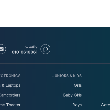
واتساب
01010616061
ECTRONICS
JUNIORS & KIDS
 & Laptops
Girls
Camcorders
Baby Girls
me Theater
Boys
Watc