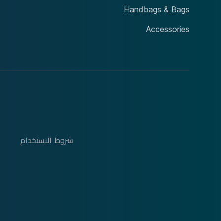
Yaya by Hotiç
Handbags & Bags
Yaksanage
Accessories
XTU
XTI
XRAY
XOXO
XiuWoo
شروط الاستخدام
ا
XD Design
Xcell
Wrightsock
Wrangler
Workshop Eda Exclusive