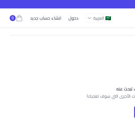
🇸🇦
العربية
دخول
انشاء حساب جديد
0
t, view bag
 تبحث عنه
جات الأخرى التي سوف تعجبك!