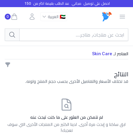
احصل علي توصيل
مجاني
عند الطلب بقيمة اكثر من
150
افتح القائمة
🇦🇪
العربية
0
 view bag
العناصر لـ
Skin Care
lters
النتائج
قد تختلف الأسعار والتفاصيل الأخرى بحسب حجم المنتج ولونه.
لم نتمكن من العثور على ما كنت تبحث عنه
ابق ساكنا و إبحث مرة أخرى. لدينا الكثير من المنتجات الأخرى التي سوف
تعجبك!